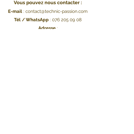
Vous pouvez nous contacter :
E-mail
:
contact@technic-passion.co
m
Tél / WhatsApp
:
076 205 09 08
Adresse
:
Hafner (Technic Passion),
Rue Le-Corbusier 21,
1208 Genève, Suisse
UID: CHE-251.078.077
Livraison :
-
Gratuite
avec La Poste en
PostPac Economy
, livraison en 2
jours ouvrés
- Supplément de
5 CHF
avec La
Poste en
PostPac Priority
,
livraison en 1 jour ouvré
- Optionnel : au choix,
supplément de 3 CHF pour