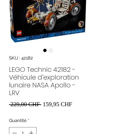
SKU : 42182
LEGO Technic 42182 -
Véhicule d’exploration
lunaire NASA Apollo -
LRV
Prix
Prix
 229,00 CHF 
159,95 CHF
original
promotionnel
Quantité
*