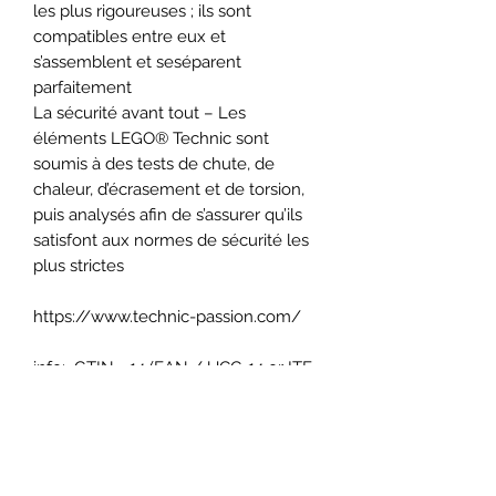
les plus rigoureuses ; ils sont
compatibles entre eux et
s’assemblent et seséparent
parfaitement
La sécurité avant tout – Les
éléments LEGO® Technic sont
soumis à des tests de chute, de
chaleur, d’écrasement et de torsion,
puis analysés afin de s’assurer qu’ils
satisfont aux normes de sécurité les
plus strictes
https://www.technic-passion.com/
info: GTIN - 14 (EAN / UCC-14 or ITF-
14):
5702017160818