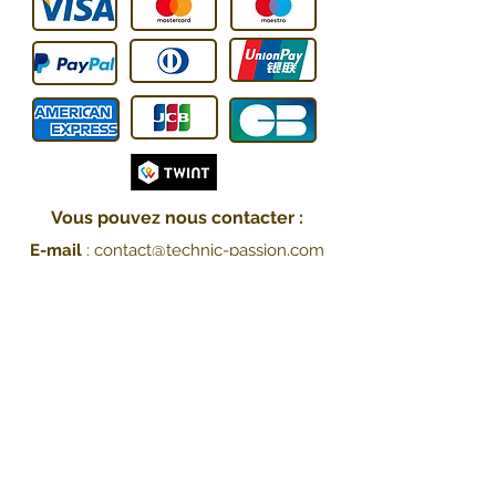
Vous pouvez nous contacter :
E-mail
:
contact@technic-passion.co
m
Tél / WhatsApp
:
076 205 09 08
Adresse
:
Hafner (Technic Passion),
Rue Le-Corbusier 21,
1208 Genève, Suisse
UID: CHE-251.078.077
Livraison :