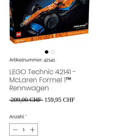
Artikelnummer: 42141
LEGO Technic 42141 -
McLaren Formel 1™
Rennwagen
Standardpreis
Sale-
 209,00 CHF 
159,95 CHF
Preis
Anzahl
*