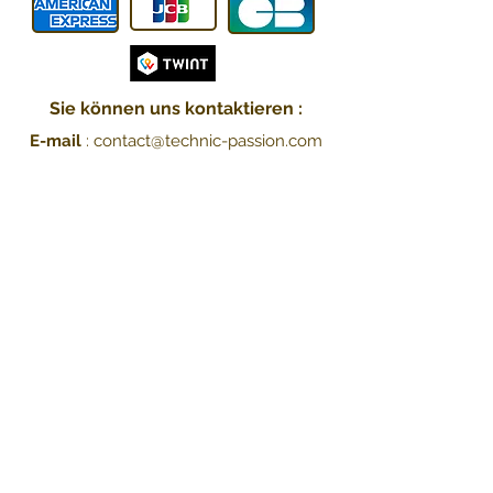
Sie können uns kontaktieren :
E-mail
:
contact@technic-passion.com
Tel / WhatsApp
:
076 205 0
9 08
Anschrift
:
Hafner (Technic Passion),
Rue Le-Corbusier 21,
1208 Genève, Schweiz
UID: CHE-251.078.077
Lieferung :
-
Kostenlos
mit Die Post in
PostPac Economy
, Lieferung
innerhalb von 2 Werktagen
- Zuschlag von 5 CHF mit Die