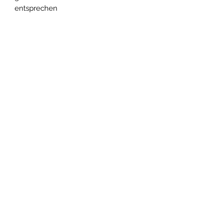
entsprechen
https://www.technic-passion.com/
info: GTIN - 14 (EAN / UCC-14 or ITF-
14):
5702017155562
Bezahlen Sie unbesorgt mit :