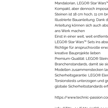
Mandalorian, LEGO® Star Wars™
Kompakt, aber dennoch imposa
Steinen ist 18 cm hoch, 11 cm br
Illustrierte Bauanleitung: Dank d
Anleitung können sich auch ab
ans Werk machen
Einst in einer weit, weit entfer
LEGO® Star Wars™ Sets ins abso
Richtige für anspruchsvolle erw
kreative Bauprojekte lieben
Premium-Qualität: LEGO® Steine
Branchenstandards, damit sie si
Modellen zusammenstecken la
Sicherheitsgarantie: LEGO® Ele
Torsionstests unterzogen und grü
globale Sicherheitsstandards er
https://www.technic-passion.c