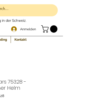
 in der Schweiz.
Anmelden
eding
Kontakt
rs 75328 -
ner Helm
328