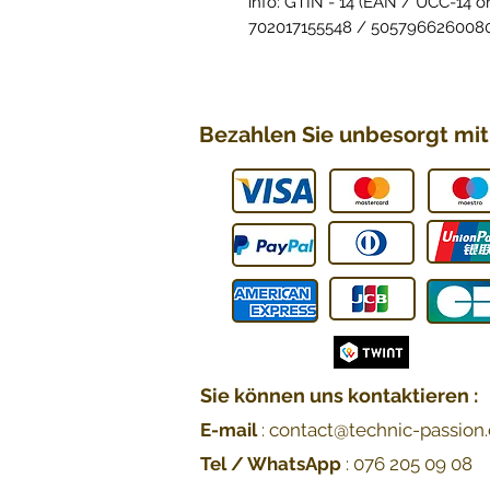
info: GTIN - 14 (EAN / UCC-14 or
702017155548 / 5057966260080
Bezahlen Sie unbesorgt mit 
Sie können uns kontaktieren :
E-mail
:
contact@technic-passion
Tel / WhatsApp
:
076 205 0
9 08