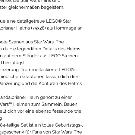
henke, die Star Wars Fans und
ter gleichermaßen begeistern.
Baue eine detailgetreue LEGO® Star
orianer Helms (75328) als Hommage an
oole Szenen aus Star Wars: The
n du die legendären Details des Helms
nn auf dem Ständer aus LEGO Steinen
d hinzufügst
-Panzerung: Trommellackierte LEGO®
hiedlichen Grautönen lassen dich den
-Panzerung und die Konturen des Helms
Mandalorianer Helm gehört zu einer
 Wars™ Helmen zum Sammeln, Bauen
ellt dich vor eine ebenso fesselnde wie
g
-teilige Set ist ein tolles Geburtstags-,
sgeschenk für Fans von Star Wars: The