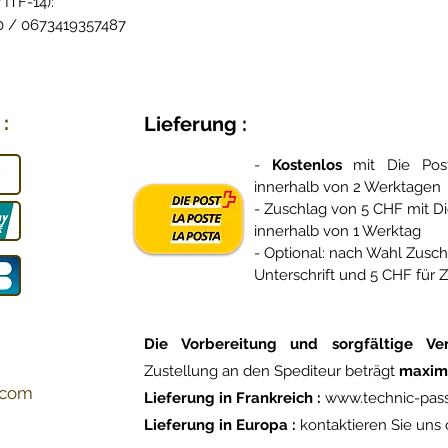
 ITF-14):
 / 0673419357487
:
Lieferung :
-
Kostenlos
mit Die Po
innerhalb von 2 Werktagen
- Zuschlag von 5 CHF mit Di
innerhalb von 1 Werktag
- Optional: nach Wahl Zusc
Unterschrift und 5 CHF für 
Die Vorbereitung und sorgfältige Ve
Zustellung an den Spediteur beträgt
maxim
.com
Lieferung in Frankreich :
www.technic-pass
Lieferung in Europa :
kontaktieren Sie uns