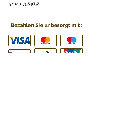
5702017584638
Bezahlen Sie unbesorgt mit :
Sie können uns kontaktieren :
E-mail
:
contact@technic-passion.com
Tel / WhatsApp
:
076 205 0
9 08
Anschrift
:
Hafner (Technic Passion),