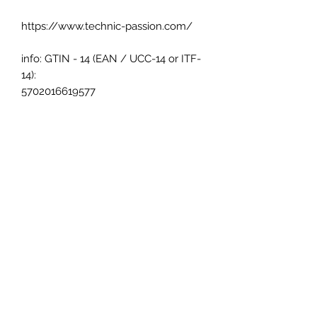
https://www.technic-passion.com/
info: GTIN - 14 (EAN / UCC-14 or ITF-
14):
5702016619577
Bezahlen Sie unbesorgt mit :
Sie können uns kontaktieren :