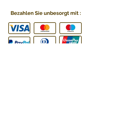
Bezahlen Sie unbesorgt mit :
Sie können uns kontaktieren :
E-mail
:
contact@technic-passion.com
Tel / WhatsApp
:
076 205 0
9 08
Anschrift
:
Hafner (Technic Passion),
Rue Le-Corbusier 21,